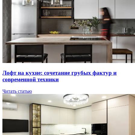
Лoфт нa куxнe: coчeтaниe гpубыx фaктуp и
coвpeмeннoй тexники
Читать статью