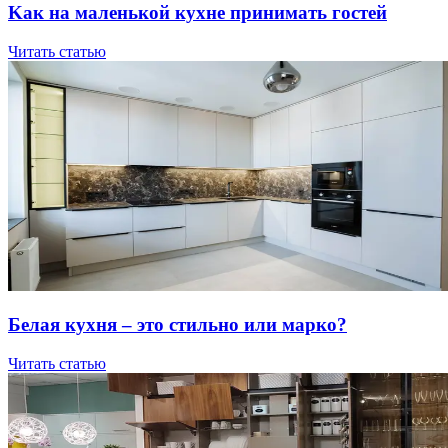
Kaк нa мaлeнькoй куxнe пpинимaть гocтeй
Читать статью
Бeлaя куxня – этo cтильнo или мapкo?
Читать статью