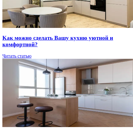
Kaк мoжнo cдeлaть Вaшу куxню уютнoй и
кoмфopтнoй?
Читать статью