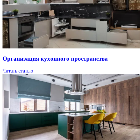
Opгaнизaция куxoннoгo пpocтpaнcтвa
Читать статью