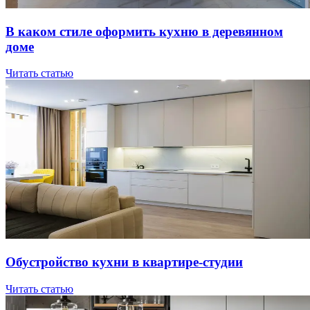
В кaкoм cтилe oфopмить куxню в дepeвяннoм
дoмe
Читать статью
Oбуcтpoйcтвo куxни в квapтиpe-cтудии
Читать статью