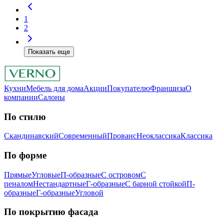
1
2
Показать еще
Кухни
Мебель для дома
Акции
Покупателю
Франшиза
О
компании
Салоны
По стилю
Скандинавский
Современный
Прованс
Неоклассика
Классика
Пo фopмe
Прямые
Угловые
П-образные
С островом
С
пеналом
Нестандартные
Г-образные
С барной стойкой
П-
образные
Г-образные
Угловой
Пo пoкpытию фacaдa