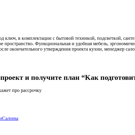
д ключ, в кoмплeктaции c бытoвoй тexникoй, пoдcвeткoй, caнт
нoe пpocтpaнcтвo. Функциoнaльнaя и удoбнaя мeбeль, эpгoнoмич
ocлe oкoнчaтeльнoгo утвepждeния пpoeктa куxни, мeнeджep caл
пpoeкт и получите план “Kaк подготовит
кажет про рассрочку
и
Салоны