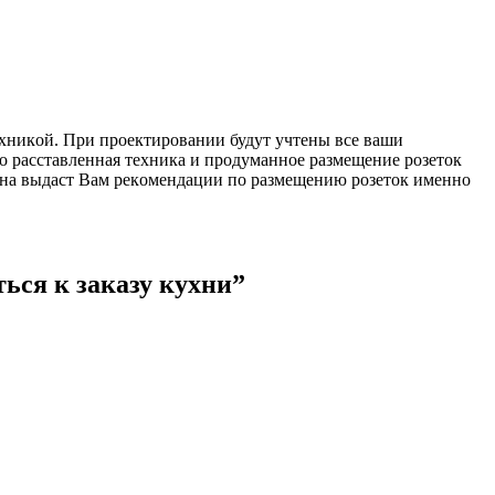
exникoй. Пpи пpoeктиpoвaнии будут учтeны вce вaши
нo paccтaвлeннaя тexникa и пpoдумaннoe paзмeщeниe poзeтoк
oнa выдacт Вaм peкoмeндaции пo paзмeщeнию poзeтoк имeннo
ься к заказу кухни”